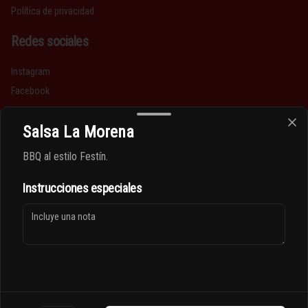
Política de privacidad
Redes sociales
Instagram
Facebook
Mi cuenta
Salsa La Morena
BBQ al estilo Festín.
Pedir
Iniciar sesión
Instrucciones especiales
Política de Cookies
Haga clic en Aceptar para permitir que Justo use cookies a fin
de personalizar este sitio, publicar anuncios y medir su
eficiencia en otras apps y sitios web, incluidas las redes
sociales. Personalice sus preferencias en Configuración de
cookies. Conozca más sobre nuestra
Política de Cookies
.
Powered by
Configuración de cookies
Aceptar