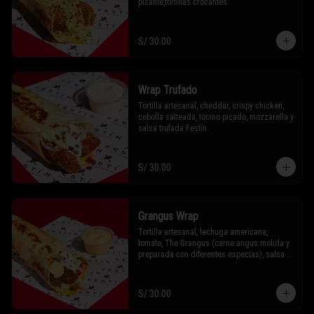
picante,tortillas crocantes.
S/ 30.00
Wrap Trufado
Tortilla artesanal, cheddar, crispy chicken, 
cebolla salteada, tocino picado, mozzarella y 
salsa trufada Festín.
S/ 30.00
Grangus Wrap
Tortilla artesanal, lechuga americana, 
tomate, The Grangus (carne angus molida y 
preparada con diferentes especias), salsa 
cheddar Festín, guacamole, sour cream y 
tocino
S/ 30.00