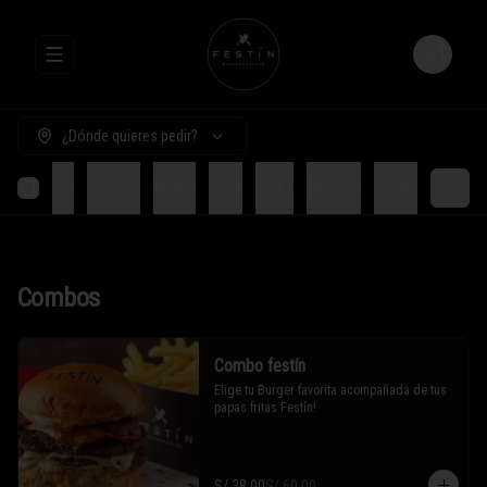
Abrir menu de navegación
Login
¿Dónde quieres pedir?
Combos
Burgers
Wraps
Fries
Sides
Bebidas
Salsas
Combos
Combo festín
Elige tu Burger favorita acompañada de tus 
papas fritas Festín!
S/ 38.00
S/ 60.00