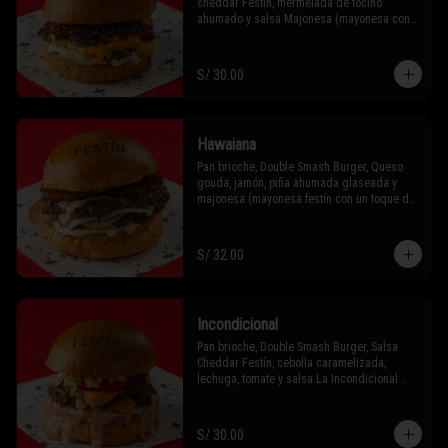
cheddar Festín, mermelada de tocino 
ahumado y salsa Majonesa (mayonesa con 
un toque de ajo, un toque)
S/ 30.00
Hawaiana
Pan brioche, Double Smash Burger, Queso 
gouda, jamón, piña ahumada glaseada y 
majonesa (mayonesa festín con un toque de 
ajo).
S/ 32.00
Incondicional
Pan brioche, Double Smash Burger, Salsa 
Cheddar Festín, cebolla caramelizada, 
lechuga, tomate y salsa La Incondicional 
(tipo golf pero con un toque de Festín)
S/ 30.00