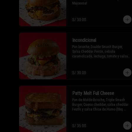
Majonesa!
S/ 30.00
Incondicional
Pan brioche, Double Smash Burger, 
Salsa Cheddar Festín, cebolla 
caramelizada, lechuga, tomate y salsa 
La Incondicional (tipo golf pero con un 
toque de Festín)
S/ 30.00
Patty Melt Full Cheese
Pan de Molde Brioche, Triple Smash 
Burger, Queso cheddar, salsa cheddar 
FestÍn y salsa Chica de Humo (bbq 
ahumada ligeramente picante)
S/ 35.00