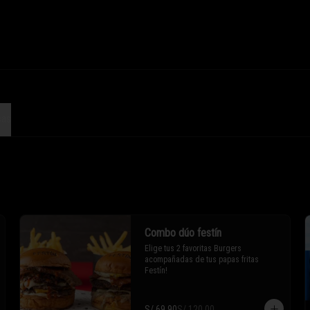
sas
Combo dúo festín
Elige tus 2 favoritas Burgers 
acompañadas de tus papas fritas 
Festín!
S/ 69.90
S/ 120.00