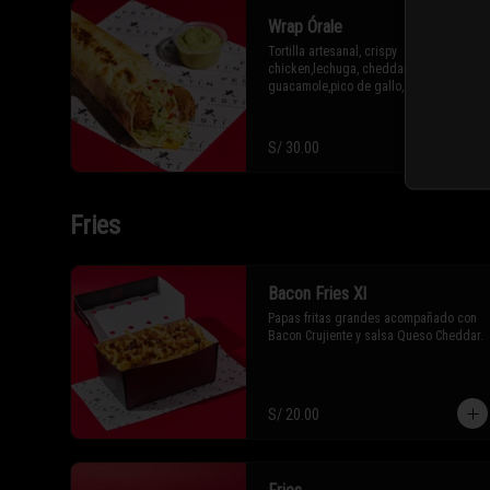
Wrap Órale
Tortilla artesanal, crispy 
chicken,lechuga, cheddar, 
guacamole,pico de gallo, mayo 
picante,tortillas crocantes.
S/ 30.00
Fries
Bacon Fries Xl
Papas fritas grandes acompañado con 
Bacon Crujiente y salsa Queso Cheddar.
S/ 20.00