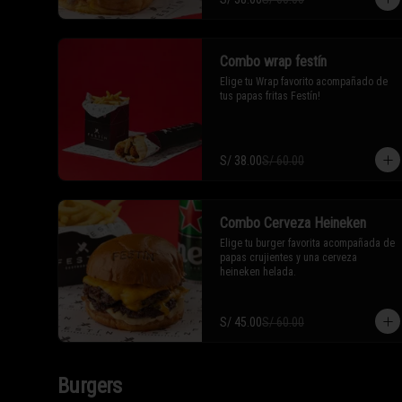
Combo wrap festín
Elige tu Wrap favorito acompañado de 
tus papas fritas Festín!
S/ 38.00
S/ 60.00
Combo Cerveza Heineken
Elige tu burger favorita acompañada de 
papas crujientes y una cerveza 
heineken helada.
S/ 45.00
S/ 60.00
Burgers