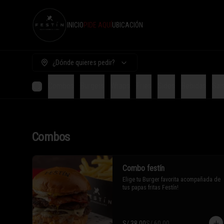
INICIO
PIDE AQUÍ
UBICACIÓN
¿Dónde quieres pedir?
Combos
Burgers
Wraps
Fries
Sides
Bebidas
Sal
Combos
Combo festín
Elige tu Burger favorita acompañada de 
tus papas fritas Festín!
S/ 38.00
S/ 60.00