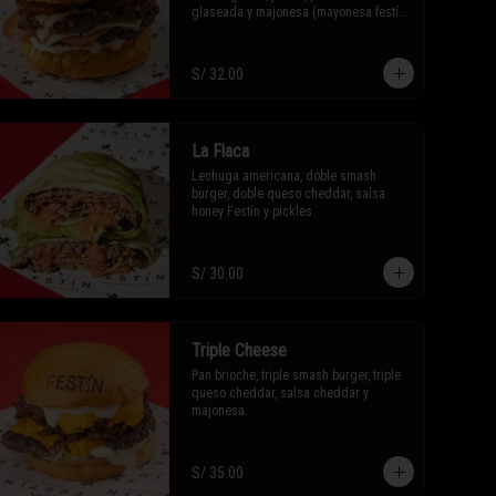
glaseada y majonesa (mayonesa festín 
con un toque de ajo).
S/ 32.00
La Flaca
Lechuga americana, doble smash 
burger, doble queso cheddar, salsa 
honey Festín y pickles.
S/ 30.00
Triple Cheese
Pan brioche, triple smash burger, triple 
queso cheddar, salsa cheddar y 
majonesa.
S/ 35.00