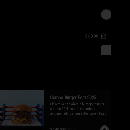
Login
S/ 0.00
Combo Burger Fest 2025
Llévate la ganadora a la mejor burger 
de lima 2025, la dulce condena 
acompañada de crujientes papas fritas 
y tu bebida favorita.
S/ 43.00
S/ 60.00