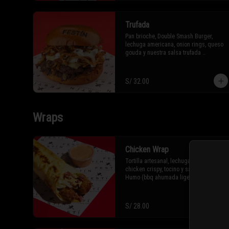
Trufada
Pan brioche, Double Smash Burger, 
lechuga americana, onion rings, queso 
gouda y nuestra salsa trufada 
(buenaza)
S/ 32.00
Wraps
Chicken Wrap
Tortilla artesanal, lechuga, cheddar, 
chicken crispy, tocino y salsa La Chica 
Humo (bbq ahumada ligeramente 
picante)
S/ 28.00