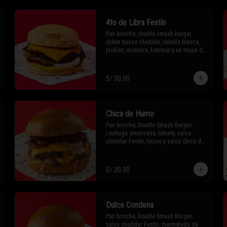
4to de Libra Festín
Pan brioche, double smash burger, 
doble queso cheddar, cebolla blanca, 
pickles, mostaza, ketchup y un toque de 
majonesa.
S/ 30.00
Chica de Humo
Pan brioche, Double Smash Burger, 
Lechuga americana, tomate, salsa 
cheddar Festín, tocino y salsa Chica de 
Humo (bbq ahumada con un toque 
picante)
S/ 30.00
Dulce Condena
Pan brioche, Double Smash Burger, 
salsa cheddar Festín, mermelada de 