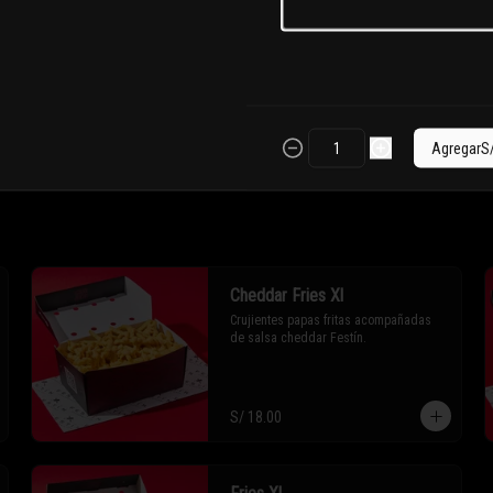
Wrap Trufado
Tortilla artesanal, cheddar, crispy 
chicken, cebolla salteada, tocino 
picado, mozzarella y salsa trufada 
Festín.
Agregar
S
S/ 30.00
Cheddar Fries Xl
Crujientes papas fritas acompañadas 
de salsa cheddar Festín.
S/ 18.00