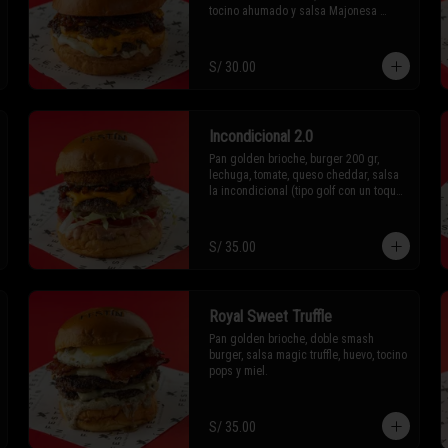
tocino ahumado y salsa Majonesa 
(mayonesa con un toque de ajo, un 
toque)
S/ 30.00
Incondicional 2.0
Pan golden brioche, burger 200 gr, 
lechuga, tomate, queso cheddar, salsa 
la incondicional (tipo golf con un toque 
de festin), crispy onion y mermelada de 
tocino ahumado.
S/ 35.00
Royal Sweet Truffle
Pan golden brioche, doble smash 
burger, salsa magic truffle, huevo, tocino 
pops y miel.
S/ 35.00