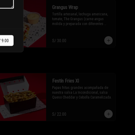
Grangus Wrap
Tortilla artesanal, lechuga americana, 
tomate, The Grangus (carne angus 
molida y preparada con diferentes 
especias), salsa cheddar Festín, 
guacamole, sour cream y tocino
/ 9.00
S/ 30.00
Festín Fries Xl
Papas fritas grandes acompañada de 
nuestra salsa La Incondicional, salsa 
Queso Cheddar y Cebolla Caramelizada.
S/ 22.00