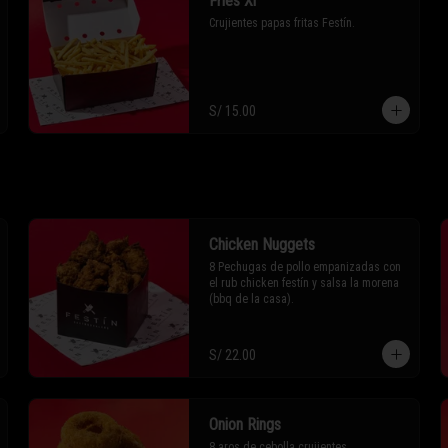
Fries Xl
Crujientes papas fritas Festín.
S/ 15.00
Chicken Nuggets
8 Pechugas de pollo empanizadas con 
el rub chicken festín y salsa la morena 
(bbq de la casa).
S/ 22.00
Onion Rings
8 aros de cebolla crujientes 